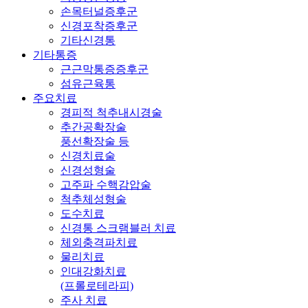
손목터널증후군
신경포착증후군
기타신경통
기타통증
근근막통증증후군
섬유근육통
주요치료
경피적 척추내시경술
추간공확장술
풍선확장술 등
신경치료술
신경성형술
고주파 수핵감압술
척추체성형술
도수치료
신경통 스크램블러 치료
체외충격파치료
물리치료
인대강화치료
(프롤로테라피)
주사 치료