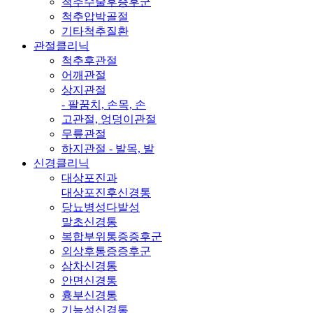
척추수술후증후군
척추압박골절
기타척추질환
관절클리닉
척추후관절
어깨관절
상지관절
- 팔꿈치, 손목, 손
고관절, 엉덩이관절
무릎관절
하지관절 - 발목, 발
신경클리닉
대상포진과
대상포진후신경통
당뇨병성다발성
말초신경통
복합부위통증증후군
외상후통증증후군
삼차신경통
안면신경통
흉부신경통
기능성신경통