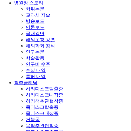
병원장 스토리
학위논문
교과서 저술
방송보도
언론보도
국내강연
해외초청 강연
해외학회 참석
연구논문
학술활동
연구비 수주
수상 내역
특허 내역
척추클리닉
허리디스크탈출증
허리디스크내장증
허리척추관협착증
목디스크탈출증
목디스크내장증
거북목
목척추관협착증