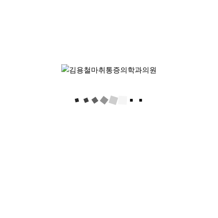
공지
급여 처방약 관련 공지드립니다.
관리자
12-06
2353
25
2024년 3월 신규의료진 소개
관리자
02-27
2986
24
10/26일 김용철 대표원장님 진료안내
관리자
10-22
2752