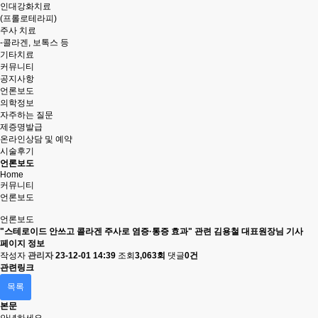
인대강화치료
(프롤로테라피)
주사 치료
-콜라겐, 보톡스 등
기타치료
커뮤니티
공지사항
언론보도
의학정보
자주하는 질문
제증명발급
온라인상담 및 예약
시술후기
언론보도
Home
커뮤니티
언론보도
언론보도
"스테로이드 안쓰고 콜라겐 주사로 염증·통증 효과" 관련 김용철 대표원장님 기사
페이지 정보
작성자
관리자
23-12-01 14:39
조회
3,063회
댓글
0건
관련링크
목록
본문