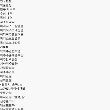
연구논문
학술활동
연구비 수주
수상 내역
특허 내역
척추클리닉
허리디스크탈출증
허리디스크내장증
허리척추관협착증
목디스크탈출증
목디스크내장증
거북목
목척추관협착증
척추수술후증후군
척추압박골절
기타척추질환
관절클리닉
척추후관절
어깨관절
상지관절
- 팔꿈치, 손목, 손
고관절, 엉덩이관절
무릎관절
하지관절 - 발목, 발
신경클리닉
대상포진과
대상포진후신경통