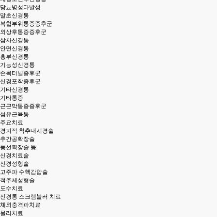
당뇨병성다발성
말초신경통
복합부위통증증후군
외상후통증증후군
삼차신경통
안면신경통
흉부신경통
기능성신경통
손목터널증후군
신경포착증후군
기타신경통
기타통증
근근막통증증후군
섬유근육통
주요치료
경피적 척추내시경술
추간공확장술
풍선확장술 등
신경치료술
신경성형술
고주파 수핵감압술
척추체성형술
도수치료
신경통 스크램블러 치료
체외충격파치료
물리치료